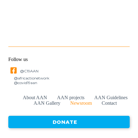
Follow us
@C19AAN
@africactionetwork
@covid19aan
About AAN
AAN projects
AAN Guidelines
AAN Gallery
Newsroom
Contact
DONATE