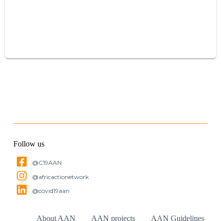
Follow us
@C19AAN
@africactionetwork
@covid19aan
About AAN
AAN projects
AAN Guidelines